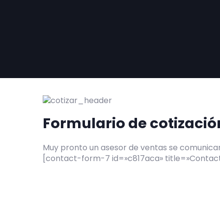
Formulario de cotizació
Muy pronto un asesor de ventas se comunica
[contact-form-7 id=»c817aca» title=»Contac