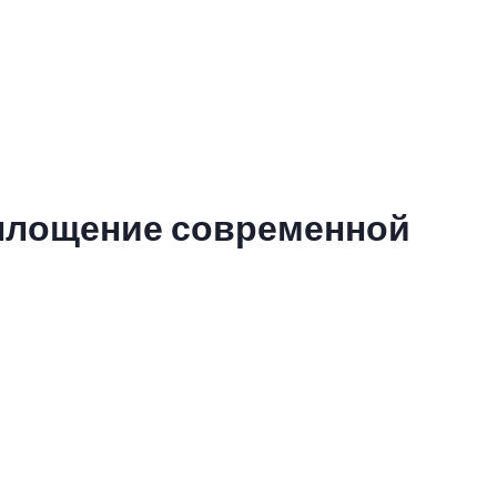
оплощение современной