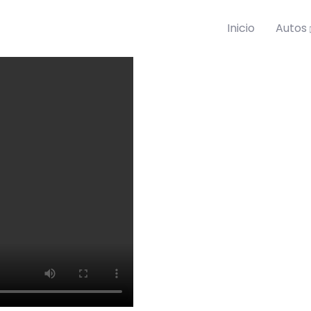
Inicio
Autos