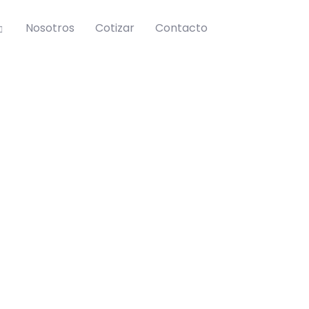
Nosotros
Cotizar
Contacto