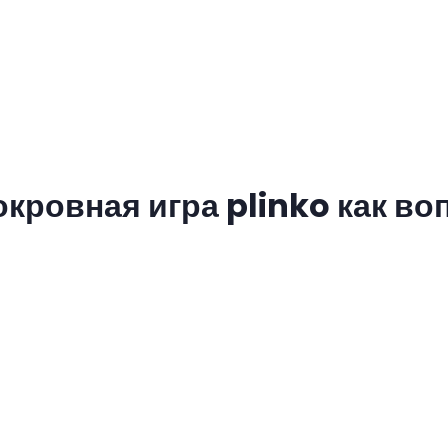
кровная игра plinko как в