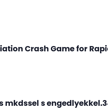
viation Crash Game for Rap
is mkdssel s engedlyekkel.